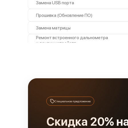
Замена USB порта
Прошивка (Обновление ПО)
Замена матрицы
Ремонт встроенного дальнометра
и других устройств
Ремонт контроллеров
Ремонт электронно-лучевой
трубки
Замена корпуса
Ремонт разъема
Специальное предложение
Замена ключей управления
Замена процессора
Скидка 20% н